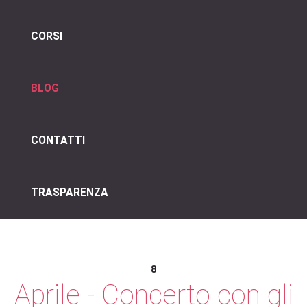
CORSI
BLOG
CONTATTI
TRASPARENZA
8
Aprile
-
Concerto
con
gli